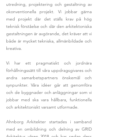
utredning, projektering och gestaltning av
okonventionella projekt. Vi jobbar gärna
med projekt där det ställs krav på hög
teknisk förståelse och där den arkitektoniska
gestaltningen är avgörande, det kräver att vi
både är mycket tekniska, allmänbildade och
kreativa.
Vi har ett pragmatiskt och jordnära
förhållningssätt till våra uppdragsgivares och
andra samarbetspartners önskemål och
synpunkter. Våra idéer går att genomföra
och de byggnader och anläggningar som vi
jobbar med ska vara hållbara, funktionella
och arkitektoniskt varsamt utformade.
Ahnborg Arkitekter startades i samband
med en ombildning och delning av GRID
Arkitektur våren 2018 och har sedan dess