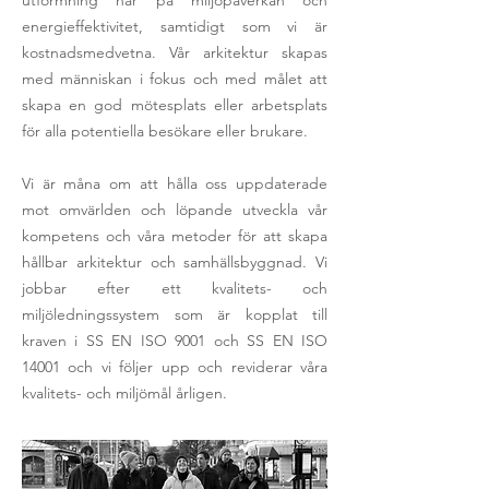
utformning har på miljöpåverkan och
energieffektivitet, samtidigt som vi är
kostnadsmedvetna. Vår arkitektur skapas
med människan i fokus och med målet att
skapa en god mötesplats eller arbetsplats
för alla potentiella besökare eller brukare.
Vi är måna om att hålla oss uppdaterade
mot omvärlden och löpande utveckla vår
kompetens och våra metoder för att skapa
hållbar arkitektur och samhällsbyggnad. Vi
jobbar efter ett kvalitets- och
miljöledningssystem som är kopplat till
kraven i SS EN ISO 9001 och SS EN ISO
14001 och vi följer upp och reviderar våra
kvalitets- och miljömål årligen.