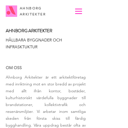
AHNBORG
ARKITEKTER
AHNBORG ARKITEKTER
HÅLLBARA BYGGNADER OCH
INFRASKTUKTUR
OM OSS
Ahnborg Arkitekter är ett arkitektföretag
med inriktning mot en stor bredd av projekt
med allt ifrån kontor, bostäder,
kulturhistoriskt värdefulla byggnader till
brandstationer, kollektivtrafik och
resenärsmiljöer. Vi arbetar inom samtliga
skeden från första skiss till färdig
bygghandling. Våra uppdrag består ofta av